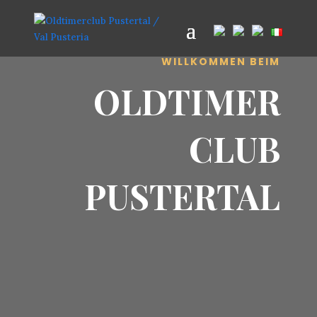
WILLKOMMEN BEIM
OLDTIMER
CLUB
PUSTERTAL