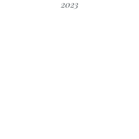
2023
MANOVELLA
LA MANOVELLA
vember -
Oktober 2023
zember 2023
MANOVELLA
LA MANOVELLA
mmer Spezial
Juni 2023