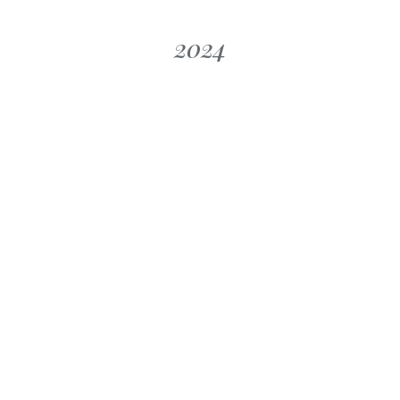
2024
MANOVELLA
LA MANOVELLA
enti 2024
Oktober 2024
MANOVELLA
LA MANOVELLA