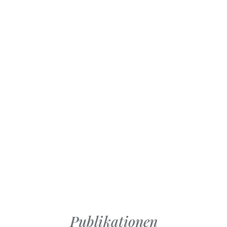
MANOVELLA
LA MANOVELLA
rz 2025
Jänner – Februa
2025
Publikationen